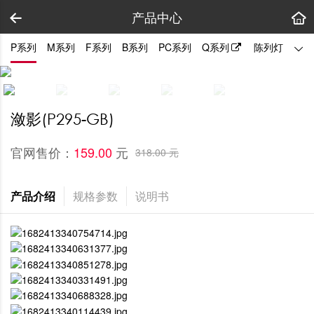
产品中心
P系列
M系列
F系列
B系列
PC系列
Q系列
陈列灯
拼装
潋影(P295-GB)
官网售价：
元
159.00 
318.00 元
产品介绍
规格参数
说明书