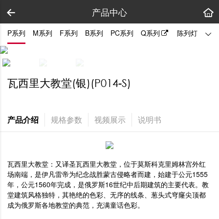
产品中心
P系列
M系列
F系列
B系列
PC系列
Q系列
陈列灯
拼装
瓦西里大教堂(银)(P014-S)
产品介绍
规格参数
视频展示
说明书
瓦西里大教堂：又译圣瓦西里大教堂，位于莫斯科克里姆林宫外红
场南端，是伊凡雷帝为纪念战胜蒙古侵略者而建，始建于公元1555
年，公元1560年完成，是俄罗斯16世纪中后期建筑的主要代表。教
堂建筑风格独特，其艳绝的色彩、无序的线条、葱头式穹窿尖顶都
成为俄罗斯各地教堂的典范，充满童话色彩。