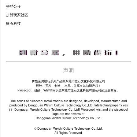
拼酷公仔
拼酷玩家社区
微石科技
声明
拼酷金属模玩系列产品由东莞市微石文化科技有限公司
设计、开发、制造 、出品，并享有其知识产权！
Piececool、拼酷、Wist等标识是东莞市微石文化科技有限公司的注册商标。
The series of piececool metal models are designed, developed, manufactured and
produced by Dongguan Weishi Culture Technology Co.,Ltd, intellectual property ves
t in Dongguan Weishi Culture Technology Co.,Ltd! Piececool, wist and the piececool
logo are trademarks of
Dongguan Weishi Culture Technology Co.,Ltd.
© Dongguan Weishi Culture Technology Co.,Ltd.
All Rights Reserved.