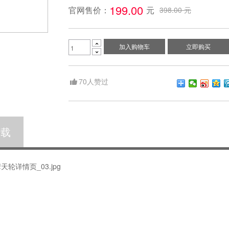
199.00 
官网售价：
元
398.00 元

加入购物车
立即购买

70
人赞过
下载