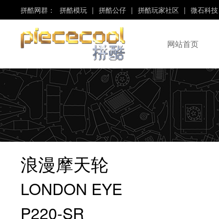
拼酷网群：
拼酷模玩
|
拼酷公仔
|
拼酷玩家社区
|
微石科技
网站首页
“Piececool”、“拼酷”
是“微石科技”旗下品牌！
浪漫摩天轮
LONDON EYE
P220-SR