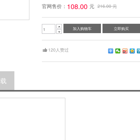
108.00 
官网售价：
元
216.00 元

加入购物车
立即购买

120
人赞过
下载