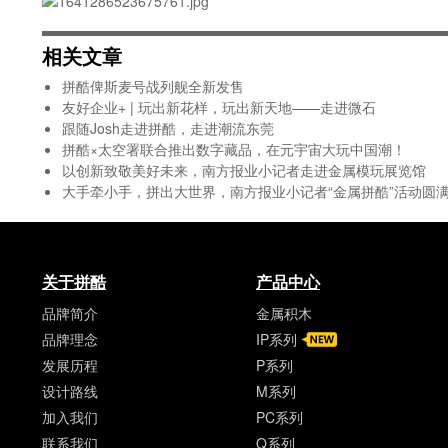
相关文章
拼酷俾斯麦号战列舰全新发售
友好企业+ | 玩出新花样，玩出新天地——走进微石
跟随Josh走进拼酷，走进潮流东莞
拼酷×太空署联合推出数字藏品，在元宇宙大玩中国潮！
以创新致敬美好未来，南方报业小记者走进金属模玩展览馆
大手牵小手，拼出大世界，南方报业小记者“金属拼酷”活动圆
关于拼酷
产品中心
品牌简介
金属积木
品牌理念
IP系列
发展历程
P系列
设计路线
M系列
加入我们
PC系列
联系我们
Q系列