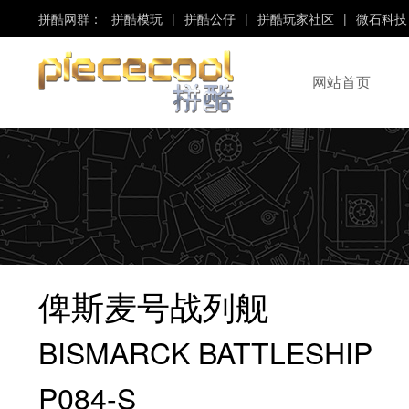
拼酷网群：
拼酷模玩
|
拼酷公仔
|
拼酷玩家社区
|
微石科技
网站首页
“Piececool”、“拼酷”
是“微石科技”旗下品牌！
俾斯麦号战列舰
BISMARCK BATTLESHIP
P084-S