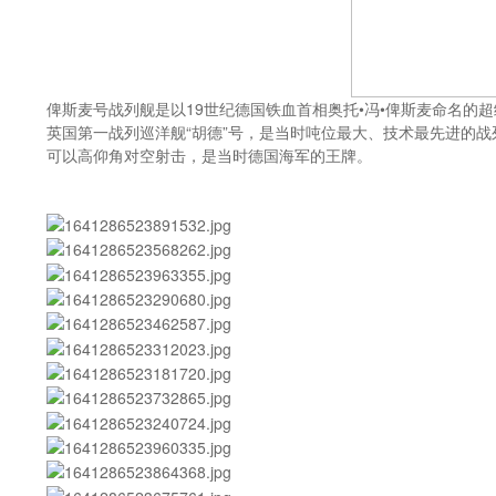
俾斯麦号战列舰是以19世纪德国铁血首相奥托•冯•俾斯麦命名
英国第一战列巡洋舰“胡德”号，是当时吨位最大、技术最先进的
可以高仰角对空射击，是当时德国海军的王牌。