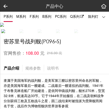
产品中心
P系列
M系列
F系列
B系列
PC系列
Q系列
陈列灯
拼装
密苏里号战列舰(P096-S)
官网售价：
元
108.00 
216.00 元
产品介绍
规格参数
说明书
隶属于美国海军的战列舰，是美军第三艘以密苏里州命名的军舰，
亦是美国海军最后一艘建成、二战最后一艘退役的战列舰。1941年
于布鲁克林造船厂开始建造，是依阿华级战列舰，舰长270米，型宽
32.9米，航速高达33节。它于1944年开始服役，在二战及朝鲜战争
分别获得三枚及五枚战斗之星，因二战结束时被指派为受降舰而闻
名于世，战后作为博物馆舰供世界游客参观